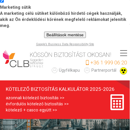
Marketing sütik
A marketing célú sütiket különböző hirdető cégek használják,
akik az Ön érdeklődési körének megfelelő reklámokat jelenítik
meg.
Beállítások mentése
Google’s Business Data Responsibility Site
Ugrás
a
+36 1 999 06 20
tartalomra
K
Ügyfélkapu
Partnerportál
ö
KÖTELEZŐ BIZTOSÍTÁS KALKULÁTOR 2025-2026
t
azonnali kötelező biztosítás
e
évfordulós kötelező biztosítás
l
kötelező + casco együtt
e
z