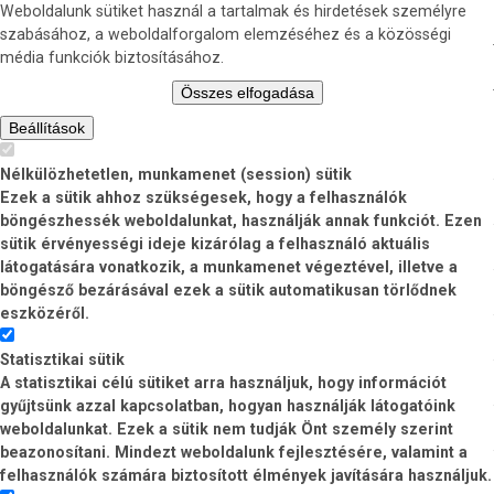
Weboldalunk sütiket használ a tartalmak és hirdetések személyre
szabásához, a weboldalforgalom elemzéséhez és a közösségi
média funkciók biztosításához.
Összes elfogadása
Beállítások
Nélkülözhetetlen, munkamenet (session) sütik
Ezek a sütik ahhoz szükségesek, hogy a felhasználók
böngészhessék weboldalunkat, használják annak funkciót. Ezen
sütik érvényességi ideje kizárólag a felhasználó aktuális
látogatására vonatkozik, a munkamenet végeztével, illetve a
böngésző bezárásával ezek a sütik automatikusan törlődnek
eszközéről.
Statisztikai sütik
A statisztikai célú sütiket arra használjuk, hogy információt
gyűjtsünk azzal kapcsolatban, hogyan használják látogatóink
weboldalunkat. Ezek a sütik nem tudják Önt személy szerint
beazonosítani. Mindezt weboldalunk fejlesztésére, valamint a
felhasználók számára biztosított élmények javítására használjuk.