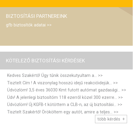
BIZTOSÍTÁSI PARTNEREINK
gfb biztosítók adatai
KÖTELEZŐ BIZTOSÍTÁSI KÉRDÉSEK
Kedves Szakértő! Úgy tűnik összekutyultam a...
Tisztelt Cím ! A viszonylag hosszú idejű reakcióidejük...
Üdvözlöm! 3,5 éves 36030 Kmt futott autómat gazdasági...
Üdv! A jelenlegi biztosítóm 118 ezerről közel 300 ezerre...
Üdvözlöm! Új KGFB-t kötöttem a CLB-n, az új biztosítási...
Tisztelt Szakértő! Örököltem egy autót, amire a teljes...
több kérdés