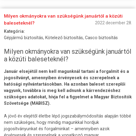
Milyen okmányokra van szükségünk januártól a közúti
baleseteknél?
2022 december 28.
Kategória:
Gépjármű biztosítás, Kötelező biztosítás, Casco biztosítás
Milyen okmányokra van szükségünk januártól
a közúti baleseteknél?
Január elsejétől nem kell magunknál tartani a forgalmit és a
jogosítványt, amennyiben érvényesek és szerepelnek a
hatósági nyilvántartásokban. Ha azonban baleset szereplői
vagyunk, továbbra is meg kell adnunk a kárrendezéshez
szükséges adatokat, hívja fel a figyelmet a Magyar Biztosítók
Szövetsége (MABISZ).
A jövő év elejétől életbe lépő jogszabálymódosítás alapján többé
nem szükséges, hogy mindig magunkkal hordjuk
jogosítványunkat és forgalminkat – amennyiben azok
érvényesek és szerepelnek a vonatkozó magyar