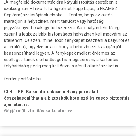
„A megfelelő dokumentációra kátyúbiztosítás esetében is
szükség van – hívja fel a figyelmet Papp Lajos, a FBAMSZ
Gépjárműszekciójának elnöke. – Fontos, hogy az autós
maradjon a helyszínen, mert tanúkat vagy hatósági
jegyzőkönyvet csak így tud szerezni. Autópályán lehetőség
szerint a legközelebbi biztonságos helyszínen kell megvárni az
útellenőrt. Célszerű minél több fényképet készíteni a kátyúról és
a sérülésről, ügyelve arra is, hogy a helyszín ezek alapján jól
beazonosítható legyen. A fényképek mellett érdemes az
esetleges tanúk elérhetőségét is megszerezni, a kártérítés
folyósításáig pedig meg kell őrizni a sérült alkatrészeket is.
forrás: portfolio.hu
CLB TIPP:
Kalkulátorunkban néhány perc alatt
összehasonlíthatja a biztosítók kötelező és casco biztosítás
ajánlatait is:
Gépjárműbiztosítás kalkulátor >>