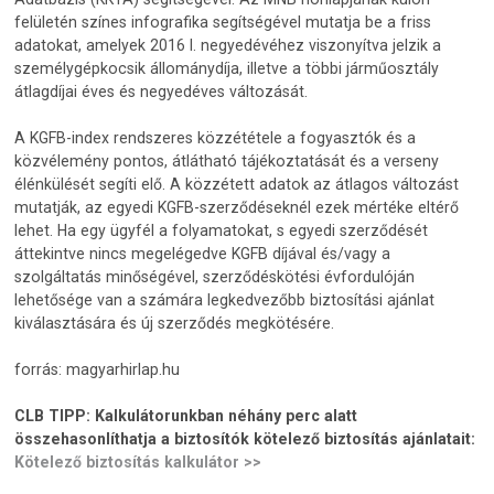
felületén színes infografika segítségével mutatja be a friss
adatokat, amelyek 2016 I. negyedévéhez viszonyítva jelzik a
személygépkocsik állománydíja, illetve a többi járműosztály
átlagdíjai éves és negyedéves változását.
A KGFB-index rendszeres közzététele a fogyasztók és a
közvélemény pontos, átlátható tájékoztatását és a verseny
élénkülését segíti elő. A közzétett adatok az átlagos változást
mutatják, az egyedi KGFB-szerződéseknél ezek mértéke eltérő
lehet. Ha egy ügyfél a folyamatokat, s egyedi szerződését
áttekintve nincs megelégedve KGFB díjával és/vagy a
szolgáltatás minőségével, szerződéskötési évfordulóján
lehetősége van a számára legkedvezőbb biztosítási ajánlat
kiválasztására és új szerződés megkötésére.
forrás: magyarhirlap.hu
CLB TIPP:
Kalkulátorunkban néhány perc alatt
összehasonlíthatja a biztosítók kötelező biztosítás ajánlatait:
Kötelező biztosítás kalkulátor >>