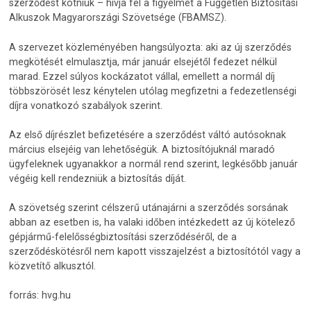
szerződést kötniük – hívja fel a figyelmet a Független Biztosítási
Alkuszok Magyarországi Szövetsége (FBAMSZ).
A szervezet közleményében hangsúlyozta: aki az új szerződés
megkötését elmulasztja, már január elsejétől fedezet nélkül
marad. Ezzel súlyos kockázatot vállal, emellett a normál díj
többszörösét lesz kénytelen utólag megfizetni a fedezetlenségi
díjra vonatkozó szabályok szerint.
Az első díjrészlet befizetésére a szerződést váltó autósoknak
március elsejéig van lehetőségük. A biztosítójuknál maradó
ügyfeleknek ugyanakkor a normál rend szerint, legkésőbb január
végéig kell rendezniük a biztosítás díját.
A szövetség szerint célszerű utánajárni a szerződés sorsának
abban az esetben is, ha valaki időben intézkedett az új kötelező
gépjármű-felelősségbiztosítási szerződéséről, de a
szerződéskötésről nem kapott visszajelzést a biztosítótól vagy a
közvetítő alkusztól.
forrás: hvg.hu