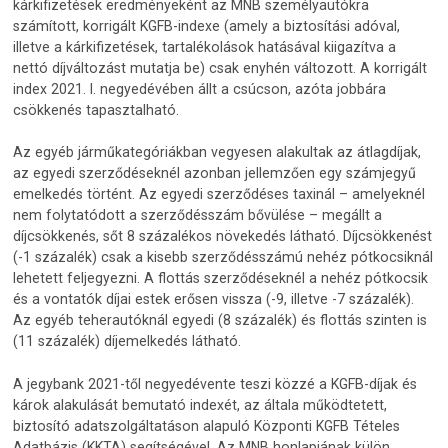
kárkifizetések eredményeként az MNB személyautókra
számított, korrigált KGFB-indexe (amely a biztosítási adóval,
illetve a kárkifizetések, tartalékolások hatásával kiigazítva a
nettó díjváltozást mutatja be) csak enyhén változott. A korrigált
index 2021. I. negyedévében állt a csúcson, azóta jobbára
csökkenés tapasztalható.
Az egyéb járműkategóriákban vegyesen alakultak az átlagdíjak,
az egyedi szerződéseknél azonban jellemzően egy számjegyű
emelkedés történt. Az egyedi szerződéses taxinál – amelyeknél
nem folytatódott a szerződésszám bővülése – megállt a
díjcsökkenés, sőt 8 százalékos növekedés látható. Díjcsökkenést
(-1 százalék) csak a kisebb szerződésszámú nehéz pótkocsiknál
lehetett feljegyezni. A flottás szerződéseknél a nehéz pótkocsik
és a vontatók díjai estek erősen vissza (-9, illetve -7 százalék).
Az egyéb teherautóknál egyedi (8 százalék) és flottás szinten is
(11 százalék) díjemelkedés látható.
A jegybank 2021-től negyedévente teszi közzé a KGFB-díjak és
károk alakulását bemutató indexét, az általa működtetett,
biztosító adatszolgáltatáson alapuló Központi KGFB Tételes
Adatbázis (KKTA) segítségével. Az MNB honlapjának külön