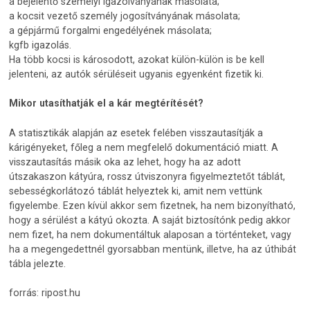
a bejelentő személyi igazolványának másolata;
a kocsit vezető személy jogosítványának másolata;
a gépjármű forgalmi engedélyének másolata;
kgfb igazolás.
Ha több kocsi is károsodott, azokat külön-külön is be kell
jelenteni, az autók sérüléseit ugyanis egyenként fizetik ki.
Mikor utasíthatják el a kár megtérítését?
A statisztikák alapján az esetek felében visszautasítják a
kárigényeket, főleg a nem megfelelő dokumentáció miatt. A
visszautasítás másik oka az lehet, hogy ha az adott
útszakaszon kátyúra, rossz útviszonyra figyelmeztetőt táblát,
sebességkorlátozó táblát helyeztek ki, amit nem vettünk
figyelembe. Ezen kívül akkor sem fizetnek, ha nem bizonyítható,
hogy a sérülést a kátyú okozta. A saját biztosítónk pedig akkor
nem fizet, ha nem dokumentáltuk alaposan a történteket, vagy
ha a megengedettnél gyorsabban mentünk, illetve, ha az úthibát
tábla jelezte.
forrás: ripost.hu