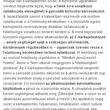
módjuk van a kárbejelentés során. A biztosítók ugyanakkor
mindezt kiegészítik azzal, hogy
a felek erre vonatkozó
nyilatkozata elősegítheti a gyorsabb biztosítói kárrendezést.
A tapasztalatok szerint a balesetben résztvevők sok esetben
nyilatkoznak is a felelősség kérdésében, s a biztosítók egyéni
kárbejelentő nyomtatványai általában tartalmazzák a
felelősségre vonatkozó konkrét kérdést is. A mind népszerűbb
biztosítói ingyenes online alkalmazásnak,
az E-kárbejelentőnek
– amely segítséget nyújt a szükséges információk,
körülmények rögzítésében is – ugyancsak szerves része a
felelősség kérdésében történő nyilatkozat.
Itt lehetőség van
az osztott felelősség rögzítésére is: “Mindkét járművezető
felelős”, illetve a “Nem sikerült megegyezni a felelősségben”
jelöléssel. Az E-kárbejelentőben magánszemélynél elegendő
beírni a szerződő születési dátumát és a jármű rendszámát, jogi
személy esetében pedig a szerződő adószámát és a jármű
rendszámát. Ezt követően
az alkalmazásban automatikusan
kitöltődnek
a jármű és a biztosítás adatai. A címadatok prediktív
bevitel segítségével adhatók meg. (Elkezdjük beírni a címet és az
alkalmazás automatikusan kitölti a mezőt.) Az applikáció végig
vezet a kárbejelentési folyamaton, fényképeket, videót tudunk
vele rögzíteni és a helyszínről beküldeni a biztosítónak. Már