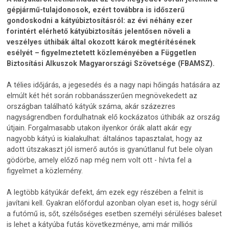
gépjármű-tulajdonosok, ezért továbbra is időszerű
gondoskodni a kátyúbiztosításról: az évi néhány ezer
forintért elérhető kátyúbiztosítás jelentősen növeli a
veszélyes úthibák által okozott károk megtérítésének
esélyét – figyelmeztetett közleményében a Független
Biztosítási Alkuszok Magyarországi Szövetsége (FBAMSZ).
A télies időjárás, a jegesedés és a nagy napi hőingás hatására az
elmúlt két hét során robbanásszerűen megnövekedett az
országban található kátyúk száma, akár százezres
nagyságrendben fordulhatnak elő kockázatos úthibák az ország
útjain. Forgalmasabb utakon ilyenkor órák alatt akár egy
nagyobb kátyú is kialakulhat: általános tapasztalat, hogy az
adott útszakaszt jól ismerő autós is gyanútlanul fut bele olyan
gödörbe, amely előző nap még nem volt ott - hívta fel a
figyelmet a közlemény.
A legtöbb kátyúkár defekt, ám ezek egy részében a felnit is
javítani kell. Gyakran előfordul azonban olyan eset is, hogy sérül
a futómű is, sőt, szélsőséges esetben személyi sérüléses baleset
is lehet a kátyúba futás következménye, ami már milliós