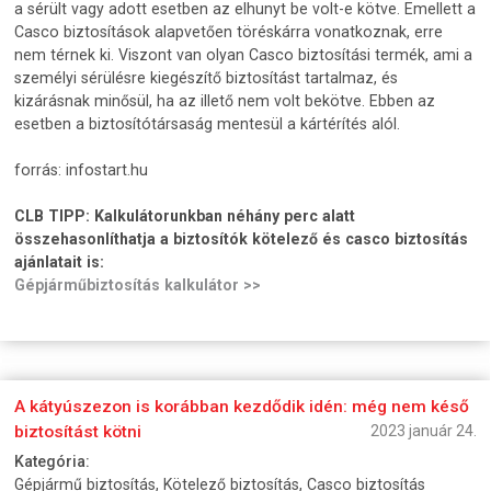
a sérült vagy adott esetben az elhunyt be volt-e kötve. Emellett a
Casco biztosítások alapvetően töréskárra vonatkoznak, erre
nem térnek ki. Viszont van olyan Casco biztosítási termék, ami a
személyi sérülésre kiegészítő biztosítást tartalmaz, és
kizárásnak minősül, ha az illető nem volt bekötve. Ebben az
esetben a biztosítótársaság mentesül a kártérítés alól.
forrás: infostart.hu
CLB TIPP:
Kalkulátorunkban néhány perc alatt
összehasonlíthatja a biztosítók kötelező és casco biztosítás
ajánlatait is:
Gépjárműbiztosítás kalkulátor >>
A kátyúszezon is korábban kezdődik idén: még nem késő
biztosítást kötni
2023 január 24.
Kategória:
Gépjármű biztosítás, Kötelező biztosítás, Casco biztosítás