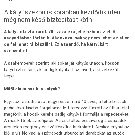
A kátyúszezon is korábban kezdődik idén:
még nem késő biztosítást kötni
A kátyú okozta károk 70 százaléka jellemzően az első
negyedévben történik. Védekezni sehogy nem lehet ez ellen,
de fel lehet rá készülni. Ez a teendő, ha kártyúkárt
szenvedtél.
A szakemberek szerint, aki sokat jár kátyús utakon, kössön
kátyúbiztosítást, aki pedig kátyúkárt szenved, a következőt
tegye.
Mitől alakulnak ki a kátyúk?
Egyrészt az úthálózat nagy része majd 40 éves, a teherbírásuk
pedig jóval kisebb forgalomra lett tervezve. Emiatt az útburkolat
megtörik, a kocsik kereke pedig kátyúvá formálja a repedéseket.
A másik fő ok az időjárás. Az aszfaltba beszivárog a csapadék,
ami télen megfagy és szétfeszíti a burkolatot. Amikor enyhül az
idő, a víz kiolvad, a szétrepedt útburkolati darabokat az autók