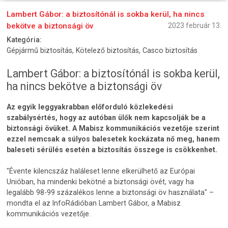
Lambert Gábor: a biztosítónál is sokba kerül, ha nincs
bekötve a biztonsági öv
2023 február 13.
Kategória:
Gépjármű biztosítás, Kötelező biztosítás, Casco biztosítás
Lambert Gábor: a biztosítónál is sokba kerül,
ha nincs bekötve a biztonsági öv
Az egyik leggyakrabban előforduló közlekedési
szabálysértés, hogy az autóban ülők nem kapcsolják be a
biztonsági övüket. A Mabisz kommunikációs vezetője szerint
ezzel nemcsak a súlyos balesetek kockázata nő meg, hanem
baleseti sérülés esetén a biztosítás összege is csökkenhet.
"Évente kilencszáz haláleset lenne elkerülhető az Európai
Unióban, ha mindenki bekötné a biztonsági övét, vagy ha
legalább 98-99 százalékos lenne a biztonsági öv használata" –
mondta el az InfoRádióban Lambert Gábor, a Mabisz
kommunikációs vezetője.