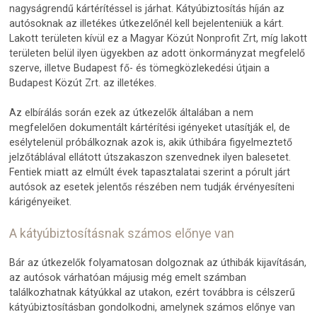
nagyságrendű kártérítéssel is járhat. Kátyúbiztosítás híján az
autósoknak az illetékes útkezelőnél kell bejelenteniük a kárt.
Lakott területen kívül ez a Magyar Közút Nonprofit Zrt, míg lakott
területen belül ilyen ügyekben az adott önkormányzat megfelelő
szerve, illetve Budapest fő- és tömegközlekedési útjain a
Budapest Közút Zrt. az illetékes.
Az elbírálás során ezek az útkezelők általában a nem
megfelelően dokumentált kártérítési igényeket utasítják el, de
esélytelenül próbálkoznak azok is, akik úthibára figyelmeztető
jelzőtáblával ellátott útszakaszon szenvednek ilyen balesetet.
Fentiek miatt az elmúlt évek tapasztalatai szerint a pórult járt
autósok az esetek jelentős részében nem tudják érvényesíteni
kárigényeiket.
A kátyúbiztosításnak számos előnye van
Bár az útkezelők folyamatosan dolgoznak az úthibák kijavításán,
az autósok várhatóan májusig még emelt számban
találkozhatnak kátyúkkal az utakon, ezért továbbra is célszerű
kátyúbiztosításban gondolkodni, amelynek számos előnye van