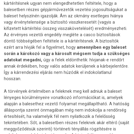
kártérítésnek ugyan nem elengedhetetlen feltétele, hogy a
balesetben részes gépjárművezetők vezetési jogosultságukat a
baleset helyszínén igazolják. Ám az okmány esetleges hiánya
vagy érvénytelensége a biztosító visszkeresetét (vagyis a
kifizetett kártérítési összeg visszakövetelését) eredményezheti.
Az érvényes vezetői engedély megléte a casco biztosítások
döntő többségében feltétele is a kártérítésnek. A biztosítók
ezért arra hívják fel a figyelmet, hogy
amennyiben egy baleset
során a károkozó vagy a károsult mégsem tudja a szükséges
adatokat megadni,
úgy a felek eldönthetik: hívjanak-e rendőrt
annak érdekében, hogy valós adatok kerüljenek a kárbejelentőre.
Így a kárrendezési eljárás nem húzódik el indokolatlanul
hosszan.
A törvények értelmében a feleknek meg kell adniuk a baleset
lényeges körülményeire vonatkozó információkat is, amelyek
alapján a balesethez vezető folyamat megállapítható. A hatóság
álláspontja szerint önmagában még nem indokolja a rendőrség
értesítését, ha valamelyik fél nem nyilatkozik a felelősség
tekintetében. Sőt, a balesetben részes feleknek akár eltérő (saját
meggyőződésük szerinti) történeti tényállás rögzítésére is