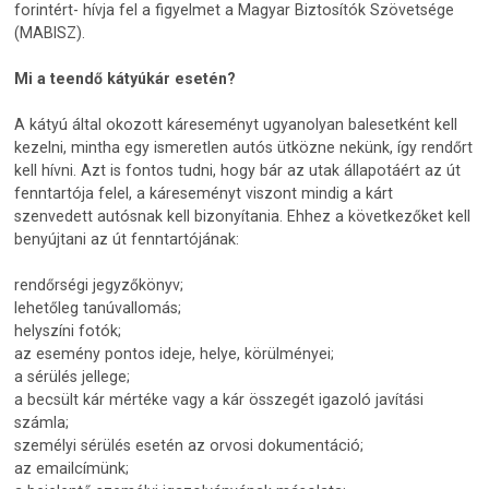
forintért- hívja fel a figyelmet a Magyar Biztosítók Szövetsége
(MABISZ).
Mi a teendő kátyúkár esetén?
A kátyú által okozott káreseményt ugyanolyan balesetként kell
kezelni, mintha egy ismeretlen autós ütközne nekünk, így rendőrt
kell hívni. Azt is fontos tudni, hogy bár az utak állapotáért az út
fenntartója felel, a káreseményt viszont mindig a kárt
szenvedett autósnak kell bizonyítania. Ehhez a következőket kell
benyújtani az út fenntartójának:
rendőrségi jegyzőkönyv;
lehetőleg tanúvallomás;
helyszíni fotók;
az esemény pontos ideje, helye, körülményei;
a sérülés jellege;
a becsült kár mértéke vagy a kár összegét igazoló javítási
számla;
személyi sérülés esetén az orvosi dokumentáció;
az emailcímünk;