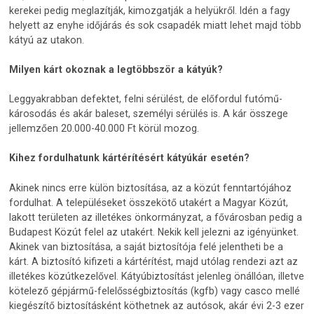
kerekei pedig meglazítják, kimozgatják a helyükről. Idén a fagy
helyett az enyhe időjárás és sok csapadék miatt lehet majd több
kátyú az utakon.
Milyen kárt okoznak a legtöbbször a kátyúk?
Leggyakrabban defektet, felni sérülést, de előfordul futómű-
károsodás és akár baleset, személyi sérülés is. A kár összege
jellemzően 20.000-40.000 Ft körül mozog.
Kihez fordulhatunk kártérítésért kátyúkár esetén?
Akinek nincs erre külön biztosítása, az a közút fenntartójához
fordulhat. A településeket összekötő utakért a Magyar Közút,
lakott területen az illetékes önkormányzat, a fővárosban pedig a
Budapest Közút felel az utakért. Nekik kell jelezni az igényünket.
Akinek van biztosítása, a saját biztosítója felé jelentheti be a
kárt. A biztosító kifizeti a kártérítést, majd utólag rendezi azt az
illetékes közútkezelővel. Kátyúbiztosítást jelenleg önállóan, illetve
kötelező gépjármű-felelősségbiztosítás (kgfb) vagy casco mellé
kiegészítő biztosításként köthetnek az autósok, akár évi 2-3 ezer