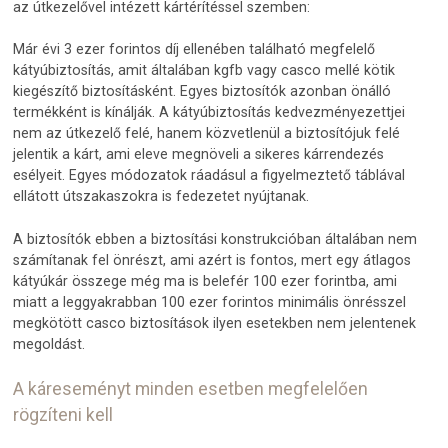
az útkezelővel intézett kártérítéssel szemben:
Már évi 3 ezer forintos díj ellenében található megfelelő
kátyúbiztosítás, amit általában kgfb vagy casco mellé kötik
kiegészítő biztosításként. Egyes biztosítók azonban önálló
termékként is kínálják. A kátyúbiztosítás kedvezményezettjei
nem az útkezelő felé, hanem közvetlenül a biztosítójuk felé
jelentik a kárt, ami eleve megnöveli a sikeres kárrendezés
esélyeit. Egyes módozatok ráadásul a figyelmeztető táblával
ellátott útszakaszokra is fedezetet nyújtanak.
A biztosítók ebben a biztosítási konstrukcióban általában nem
számítanak fel önrészt, ami azért is fontos, mert egy átlagos
kátyúkár összege még ma is belefér 100 ezer forintba, ami
miatt a leggyakrabban 100 ezer forintos minimális önrésszel
megkötött casco biztosítások ilyen esetekben nem jelentenek
megoldást.
A káreseményt minden esetben megfelelően
rögzíteni kell