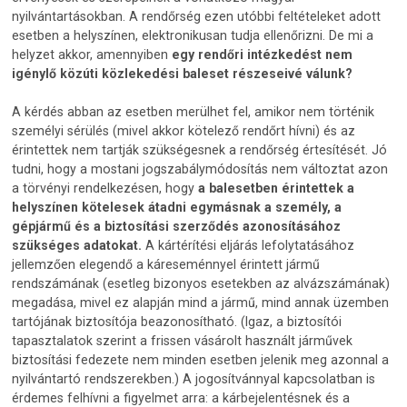
nyilvántartásokban. A rendőrség ezen utóbbi feltételeket adott
esetben a helyszínen, elektronikusan tudja ellenőrizni. De mi a
helyzet akkor, amennyiben
egy rendőri intézkedést nem
igénylő közúti közlekedési baleset részeseivé válunk?
A kérdés abban az esetben merülhet fel, amikor nem történik
személyi sérülés (mivel akkor kötelező rendőrt hívni) és az
érintettek nem tartják szükségesnek a rendőrség értesítését. Jó
tudni, hogy a mostani jogszabálymódosítás nem változtat azon
a törvényi rendelkezésen, hogy
a balesetben érintettek a
helyszínen kötelesek átadni egymásnak a személy, a
gépjármű és a biztosítási szerződés azonosításához
szükséges adatokat.
A kártérítési eljárás lefolytatásához
jellemzően elegendő a káreseménnyel érintett jármű
rendszámának (esetleg bizonyos esetekben az alvázszámának)
megadása, mivel ez alapján mind a jármű, mind annak üzemben
tartójának biztosítója beazonosítható. (Igaz, a biztosítói
tapasztalatok szerint a frissen vásárolt használt járművek
biztosítási fedezete nem minden esetben jelenik meg azonnal a
nyilvántartó rendszerekben.) A jogosítvánnyal kapcsolatban is
érdemes felhívni a figyelmet arra: a kárbejelentésnek és a