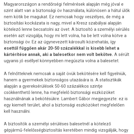
Magyarországon a rendőrségi felmérések alapján még jóval e
szint alatt van a biztonsági öv használata, különösen a hátul ülők
nem kötik be magukat. Ez nemcsak hogy veszélyes, de még a
biztosítási kockázata is nagy, mivel a Kresz szabályai alapján
kötelező lenne becsatolni az övet. A biztosító a személyi sérülés
esetén azt vizsgálja, hogy mi lett volna, ha be lett volna kötve a
biztonsági öv. Ez az úgynevezett károsulti közrehatás, így
esettől függően akár 20-50 százalékkal is kisebb lehet a
kártérítése annak, aki a balesetkor nem volt bekötve.
A sérült
ugyanis jó eséllyel könnyebben megúszta volna a balesetet.
A felnőtteknek nemcsak a saját övük bekötésére kell figyelniük,
hanem a gyermekek biztonságos utazására is. A statisztikák
alapján a gyereksérülések 50-60 százalékos szintje
csökkenthető lenne, ha megfelelő biztonsági eszközöket
használnának a bekötésükre. Lambert Gábor megjegyezte: ez is
egy kiemelt terület, ahol a biztonsági eszközöket megfelelően
kell használni.
A biztosítók a személyi sérüléses balesetnél a kötelező
gépjármű-felelősségbiztosítás keretében mindig vizsgálják, hogy