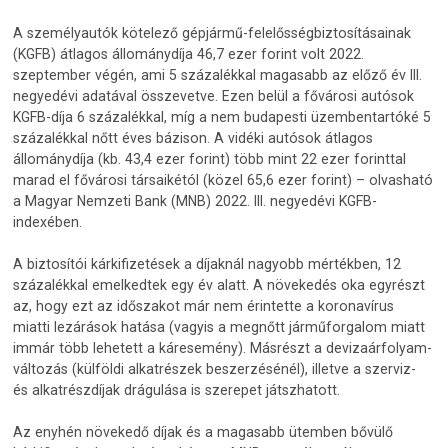
A személyautók kötelező gépjármű-felelősségbiztosításainak
(KGFB) átlagos állománydíja 46,7 ezer forint volt 2022.
szeptember végén, ami 5 százalékkal magasabb az előző év III.
negyedévi adatával összevetve. Ezen belül a fővárosi autósok
KGFB-díja 6 százalékkal, míg a nem budapesti üzembentartóké 5
százalékkal nőtt éves bázison. A vidéki autósok átlagos
állománydíja (kb. 43,4 ezer forint) több mint 22 ezer forinttal
marad el fővárosi társaikétól (közel 65,6 ezer forint) – olvasható
a Magyar Nemzeti Bank (MNB) 2022. III. negyedévi KGFB-
indexében.
A biztosítói kárkifizetések a díjaknál nagyobb mértékben, 12
százalékkal emelkedtek egy év alatt. A növekedés oka egyrészt
az, hogy ezt az időszakot már nem érintette a koronavírus
miatti lezárások hatása (vagyis a megnőtt járműforgalom miatt
immár több lehetett a káresemény). Másrészt a devizaárfolyam-
változás (külföldi alkatrészek beszerzésénél), illetve a szerviz-
és alkatrészdíjak drágulása is szerepet játszhatott.
Az enyhén növekedő díjak és a magasabb ütemben bővülő