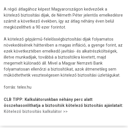
A régió átlagához képest Magyarországon kedvezőek a
kötelező biztosítási díjak, de Németh Péter jelentős emelkedésre
számít a következő években, így az átlag néhány éven belül
megközelítheti a 90 ezer forintot.
A kötelező gépjármű-felelősségbiztosítási díjak folyamatos
növekedésének hátterében a magas infláció, a gyenge forint, az
ezek következtében emelkedő javítási- és alkatrészköltségek,
illetve munkadíjak, továbbá a biztosítókra kivetett, majd
megemelt különadó áll. Mivel a Magyar Nemzeti Bank
folyamatosan ellenőrzi a biztosítókat, azok átmenetileg sem
működtethetik veszteségesen kötelező biztosítási üzletágukat.
forrás: telex.hu
CLB TIPP:
Kalkulátorunkban néhány perc alatt
összehasonlíthatja a biztosítók kötelező biztosítás ajánlatait:
Kötelező biztosítás kalkulátor >>