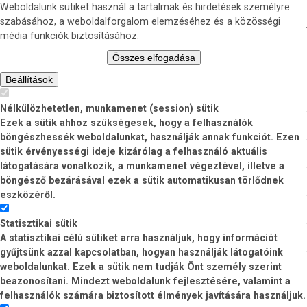
Weboldalunk sütiket használ a tartalmak és hirdetések személyre
szabásához, a weboldalforgalom elemzéséhez és a közösségi
média funkciók biztosításához.
Összes elfogadása
Beállítások
Nélkülözhetetlen, munkamenet (session) sütik
Ezek a sütik ahhoz szükségesek, hogy a felhasználók
böngészhessék weboldalunkat, használják annak funkciót. Ezen
sütik érvényességi ideje kizárólag a felhasználó aktuális
látogatására vonatkozik, a munkamenet végeztével, illetve a
böngésző bezárásával ezek a sütik automatikusan törlődnek
eszközéről.
Statisztikai sütik
A statisztikai célú sütiket arra használjuk, hogy információt
gyűjtsünk azzal kapcsolatban, hogyan használják látogatóink
weboldalunkat. Ezek a sütik nem tudják Önt személy szerint
beazonosítani. Mindezt weboldalunk fejlesztésére, valamint a
felhasználók számára biztosított élmények javítására használjuk.