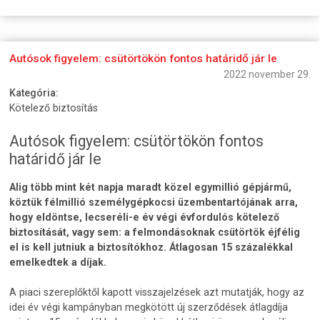
Autósok figyelem: csütörtökön fontos határidő jár le
2022 november 29.
Kategória:
Kötelező biztosítás
Autósok figyelem: csütörtökön fontos
határidő jár le
Alig több mint két napja maradt közel egymillió gépjármű,
köztük félmillió személygépkocsi üzembentartójának arra,
hogy eldöntse, lecseréli-e év végi évfordulós kötelező
biztosítását, vagy sem: a felmondásoknak csütörtök éjfélig
el is kell jutniuk a biztosítókhoz. Átlagosan 15 százalékkal
emelkedtek a díjak.
A piaci szereplőktől kapott visszajelzések azt mutatják, hogy az
idei év végi kampányban megkötött új szerződések átlagdíja