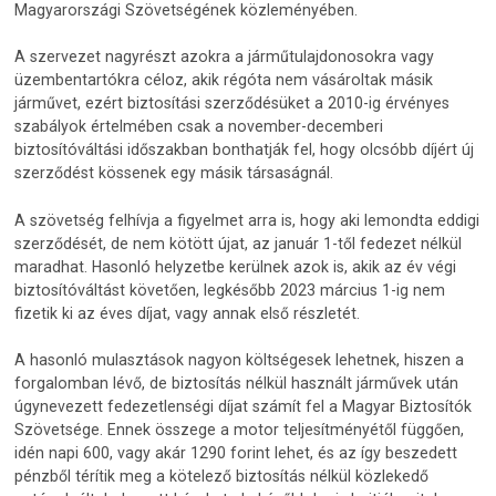
Magyarországi Szövetségének közleményében.
A szervezet nagyrészt azokra a járműtulajdonosokra vagy
üzembentartókra céloz, akik régóta nem vásároltak másik
járművet, ezért biztosítási szerződésüket a 2010-ig érvényes
szabályok értelmében csak a november-decemberi
biztosítóváltási időszakban bonthatják fel, hogy olcsóbb díjért új
szerződést kössenek egy másik társaságnál.
A szövetség felhívja a figyelmet arra is, hogy aki lemondta eddigi
szerződését, de nem kötött újat, az január 1-től fedezet nélkül
maradhat. Hasonló helyzetbe kerülnek azok is, akik az év végi
biztosítóváltást követően, legkésőbb 2023 március 1-ig nem
fizetik ki az éves díjat, vagy annak első részletét.
A hasonló mulasztások nagyon költségesek lehetnek, hiszen a
forgalomban lévő, de biztosítás nélkül használt járművek után
úgynevezett fedezetlenségi díjat számít fel a Magyar Biztosítók
Szövetsége. Ennek összege a motor teljesítményétől függően,
idén napi 600, vagy akár 1290 forint lehet, és az így beszedett
pénzből térítik meg a kötelező biztosítás nélkül közlekedő