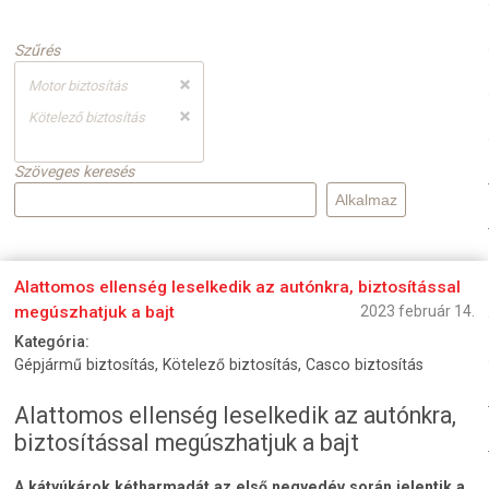
L
B
Szűrés
Motor biztosítás
Kötelező biztosítás
Szöveges keresés
Alattomos ellenség leselkedik az autónkra, biztosítással
megúszhatjuk a bajt
2023 február 14.
Kategória:
Gépjármű biztosítás, Kötelező biztosítás, Casco biztosítás
Alattomos ellenség leselkedik az autónkra,
biztosítással megúszhatjuk a bajt
A kátyúkárok kétharmadát az első negyedév során jelentik a