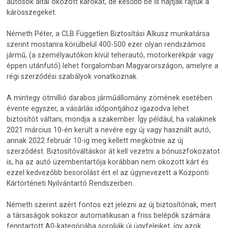
autósok által okozott károkat, de később be is hajtják rajtuk a
kárösszegeket.
Németh Péter, a CLB Független Biztosítási Alkusz munkatársa
szerint mostanra körülbelül 400-500 ezer olyan rendszámos
jármű, (a személyautókon kívül teherautó, motorkerékpár vagy
éppen utánfutó) lehet forgalomban Magyarországon, amelyre a
régi szerződési szabályok vonatkoznak.
A mintegy ötmillió darabos járműállomány zömének esetében
évente egyszer, a vásárlás időpontjához igazodva lehet
biztosítót váltani, mondja a szakember. Így például, ha valakinek
2021 március 10-én került a nevére egy új vagy használt autó,
annak 2022 február 10-ig meg kellett megkötnie az új
szerződést. Biztosítóváltáskor át kell vezetni a bónuszfokozatot
is, ha az autó üzembentartója korábban nem okozott kárt és
ezzel kedvezőbb besorolást ért el az úgynevezett a Központi
Kártörténeti Nyilvántartó Rendszerben.
Németh szerint azért fontos ezt jelezni az új biztosítónak, mert
a társaságok sokszor automatikusan a friss belépők számára
fenntartott A0-kategóriába sorolják új ügyfeleiket, így azok