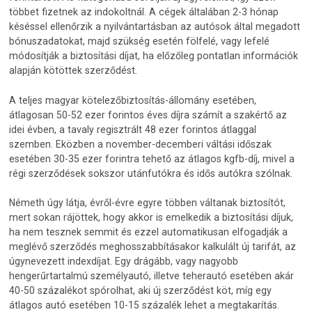
többet fizetnek az indokoltnál. A cégek általában 2-3 hónap
késéssel ellenőrzik a nyilvántartásban az autósok által megadott
bónuszadatokat, majd szükség esetén fölfelé, vagy lefelé
módosítják a biztosítási díjat, ha előzőleg pontatlan információk
alapján kötöttek szerződést.
A teljes magyar kötelezőbiztosítás-állomány esetében,
átlagosan 50-52 ezer forintos éves díjra számít a szakértő az
idei évben, a tavaly regisztrált 48 ezer forintos átlaggal
szemben. Eközben a november-decemberi váltási időszak
esetében 30-35 ezer forintra tehető az átlagos kgfb-díj, mivel a
régi szerződések sokszor utánfutókra és idős autókra szólnak.
Németh úgy látja, évről-évre egyre többen váltanak biztosítót,
mert sokan rájöttek, hogy akkor is emelkedik a biztosítási díjuk,
ha nem tesznek semmit és ezzel automatikusan elfogadják a
meglévő szerződés meghosszabbításakor kalkulált új tarifát, az
úgynevezett indexdíjat. Egy drágább, vagy nagyobb
hengerűrtartalmú személyautó, illetve teherautó esetében akár
40-50 százalékot spórolhat, aki új szerződést köt, míg egy
átlagos autó esetében 10-15 százalék lehet a megtakarítás.