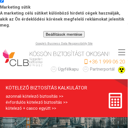
Marketing sütik
A marketing célú sütiket különböző hirdető cégek használják,
akik az Ön érdeklődési körének megfelelő reklámokat jelenítik
meg.
Beállítások mentése
Google’s Business Data Responsibility Site
Ugrás
a
+36 1 999 06 20
tartalomra
K
Ügyfélkapu
Partnerportál
ö
KÖTELEZŐ BIZTOSÍTÁS KALKULÁTOR
t
azonnali kötelező biztosítás
e
évfordulós kötelező biztosítás
l
kötelező + casco együtt
e
z