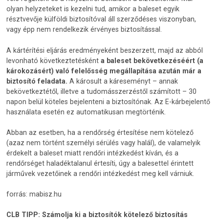
olyan helyzeteket is kezelni tud, amikor a baleset egyik
résztvevője külföldi biztosítóval áll szerződéses viszonyban,
vagy épp nem rendelkezik érvényes biztosítással.
A kártérítési eljárás eredményeként beszerzett, majd az abból
levonható következtetésként
a baleset bekövetkezéséért (a
károkozásért) való felelősség megállapítása azután már a
biztosító feladata.
A károsult a káreseményt – annak
bekövetkeztétől, illetve a tudomásszerzéstől számított – 30
napon belül köteles bejelenteni a biztosítónak. Az E-kárbejelentő
használata esetén ez automatikusan megtörténik.
Abban az esetben, ha a rendőrség értesítése nem kötelező
(azaz nem történt személyi sérülés vagy halál), de valamelyik
érdekelt a baleset miatt rendőri intézkedést kíván, és a
rendőrséget haladéktalanul értesíti, úgy a balesettel érintett
járművek vezetőinek a rendőri intézkedést meg kell várniuk.
forrás: mabisz.hu
CLB TIPP:
Számolja ki a biztosítók kötelező biztosítás